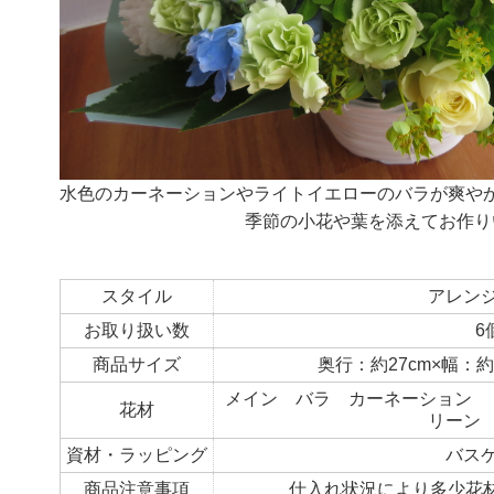
水色のカーネーションやライトイエローのバラが爽や
季節の小花や葉を添えてお作り
スタイル
アレン
お取り扱い数
6
商品サイズ
奥行：約27cm×幅：約
メイン バラ カーネーション 
花材
リーン
資材・ラッピング
バス
商品注意事項
仕入れ状況により多少花