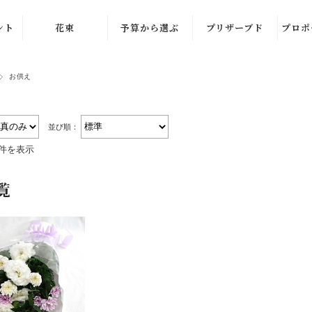
ント
花束
予算から選ぶ
プリザーブド
プロポ
オレ
イエロー・オレ
3,300円～
お供え
ンジ系
5,500円～
ッド
ピンク・レッド
8,800円～
系
並び順：
1件を表示
11,000円～
グリ
ホワイト・グリ
ーン系
覧
16,500円～
ブルー系
22,000円～
66,000円
お供え
その他