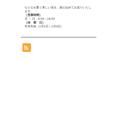
心と心を繋ぐ美しい花を、真心込めてお送りいたし
ます。
［営業時間］
月 ～ 日：9:00～18:00
［休 業 日］
年末年始（1月1日～1月3日）