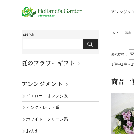
アレンジメ
イエロー・
TOP
花束
ンジ系
ピンク・レ
系
表示切替：
夏のフラワーギフト
1件中1件～
ホワイト・
ーン系
商品一
アレンジメント
お供え
イエロー・オレンジ系
その他
ピンク・レッド系
ホワイト・グリーン系
お供え