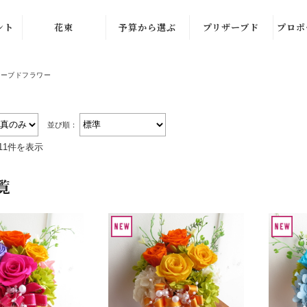
ント
花束
予算から選ぶ
プリザーブド
プロポ
オレ
イエロー・オレ
3,300円～
ザーブドフラワー
ンジ系
5,500円～
ッド
ピンク・レッド
8,800円～
系
並び順：
11件を表示
11,000円～
グリ
ホワイト・グリ
ーン系
覧
16,500円～
ブルー系
22,000円～
66,000円
お供え
その他