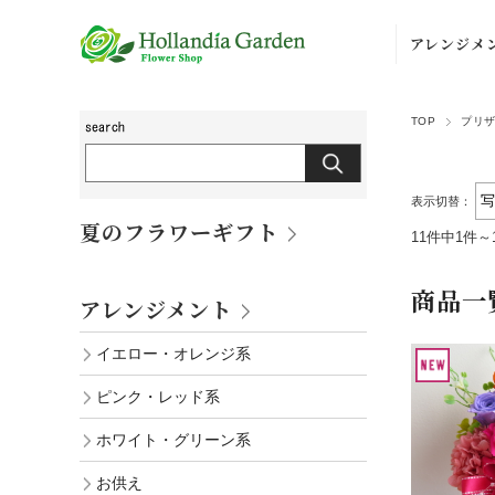
アレンジメ
イエロー・
TOP
プリ
ンジ系
ピンク・レ
系
表示切替：
夏のフラワーギフト
11件中1件～
ホワイト・
ーン系
商品一
アレンジメント
お供え
イエロー・オレンジ系
その他
ピンク・レッド系
ホワイト・グリーン系
お供え