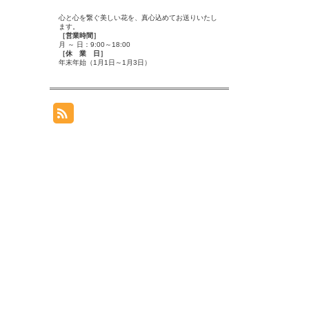
心と心を繋ぐ美しい花を、真心込めてお送りいたし
ます。
［営業時間］
月 ～ 日：9:00～18:00
［休 業 日］
年末年始（1月1日～1月3日）